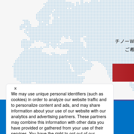
チノーW
ご